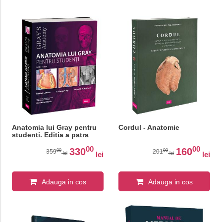
Anatomia lui Gray pentru
Cordul - Anatomie
studenti. Editia a patra
00
00
330
160
00
00
359
201
lei
lei
lei
lei
Adauga in cos
Adauga in cos