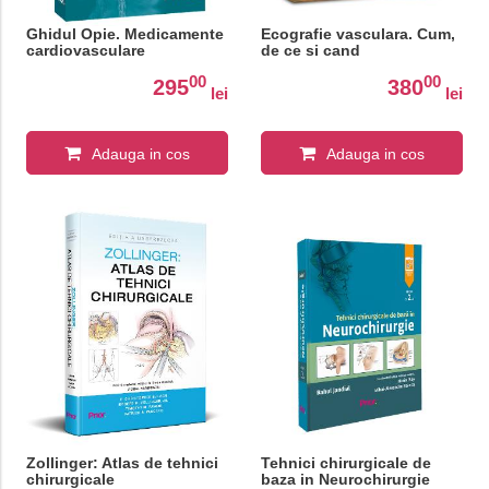
Ghidul Opie. Medicamente
Ecografie vasculara. Cum,
cardiovasculare
de ce si cand
00
00
295
380
lei
lei
Adauga in cos
Adauga in cos
Zollinger: Atlas de tehnici
Tehnici chirurgicale de
chirurgicale
baza in Neurochirurgie