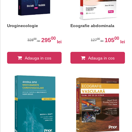
Uroginecologie
Ecografie abdominala
00
00
295
105
00
00
328
127
lei
lei
lei
lei
Adauga in cos
Adauga in cos