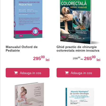
Manualul Oxford de
Ghid practic de chirurgie
Pediatrie
colorectala minim invaziva
00
00
295
265
00
296
lei
lei
lei
Adauga in cos
Adauga in cos