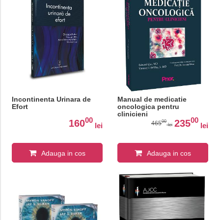
Incontinenta Urinara de
Manual de medicatie
Efort
oncologica pentru
clinicieni
00
00
160
235
00
465
lei
lei
lei
Adauga in cos
Adauga in cos