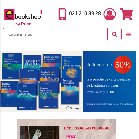
021.210.89.28
by Prior
.