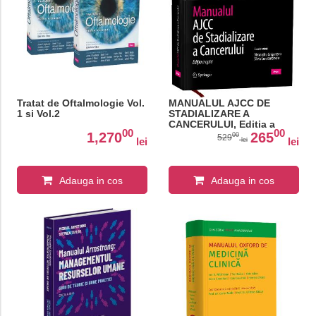
Tratat de Oftalmologie Vol.
MANUALUL AJCC DE
1 si Vol.2
STADIALIZARE A
CANCERULUI, Editia a
00
00
opta
1,270
265
00
529
lei
lei
lei
Adauga in cos
Adauga in cos