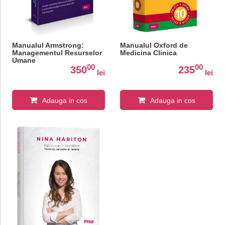
Manualul Armstrong:
Manualul Oxford de
Managementul Resurselor
Medicina Clinica
Umane
00
00
350
235
lei
lei
Adauga in cos
Adauga in cos