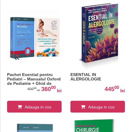
Pachet Esential pentru
ESENTIAL IN
Pediatri – Manualul Oxford
ALERGOLOGIE
de Pediatrie + Ghid de
00
00
prescriere a
360
445
00
400
lei
lei
lei
medicamentelor pediatrice
Adauga in cos
Adauga in cos