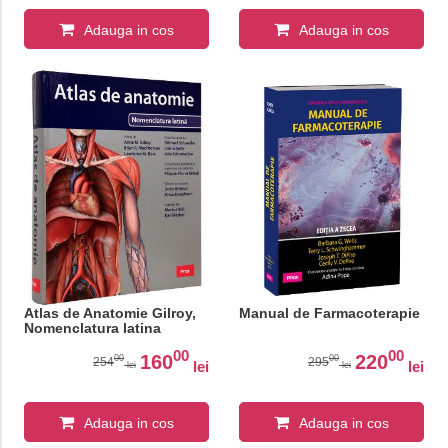
Adauga in cos
Adauga in cos
Atlas de Anatomie Gilroy,
Manual de Farmacoterapie
Nomenclatura latina
00
00
160
220
00
00
254
295
lei
lei
lei
lei
Adauga in cos
Adauga in cos