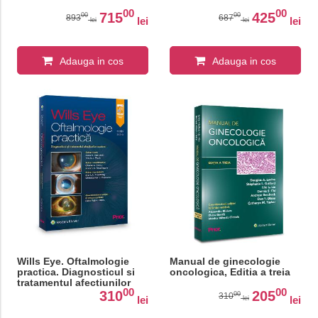
00
00
715
425
00
00
893
687
lei
lei
lei
lei
Adauga in cos
Adauga in cos
Wills Eye. Oftalmologie
Manual de ginecologie
practica. Diagnosticul si
oncologica, Editia a treia
tratamentul afectiunilor
00
00
oculare
310
205
00
310
lei
lei
lei