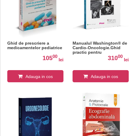
Ghid de prescriere a
Manualul Washington® de
medicamentelor pediatrice
Cardio-Oncologie.Ghid
practic pentru
00
00
diagnosticul si tratamentul
105
310
lei
lei
complicatiilor
cardiovasculare la
pacientii cu cancer
Adauga in cos
Adauga in cos