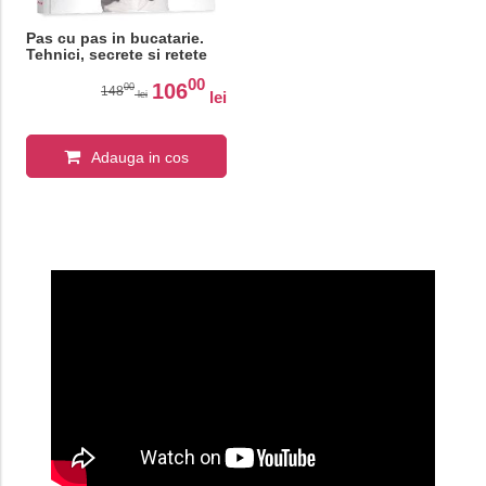
Pas cu pas in bucatarie.
Tehnici, secrete si retete
00
106
00
148
lei
lei
Adauga in cos