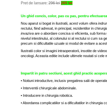
Pret de lansare:
296 lei
265 lei
Un ghid concis, color, pas cu pas, pentru efectuarea 
Nou aparut si bogat in ilustratii, acest volum ofera indru
rectului, fiind adresat, in principal, rezidentilor in chiru
invaziva
are o abordare concisa si eficienta, sub forma 
nivelul intestinului, al colonului si al rectului si cum sa
precum si dificultatile uzuale si modul de evitare a aces
Ilustratii color si imagini intraoperatorii, insotite de vide
oncologi. Aceasta editie include ultimele noutati si cele
Impartit in patru sectiuni, acest ghid practic acoper
• Notiuni introductive, inclusiv pregatirea salii de operati
• Interventii chirurgicale abdominale.
• Introducere in chirurgia robotica.
• Abordarea complicatiilor si a dificultatilor in chirurgia c