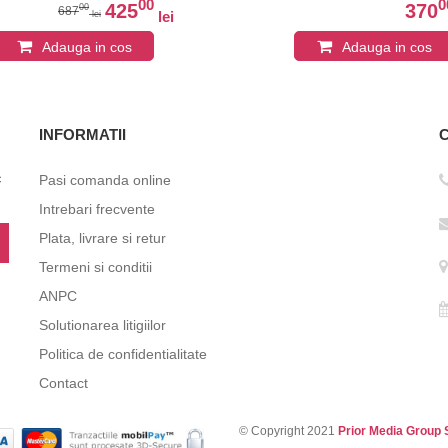
00
0
425
370
00
687
lei
lei
Adauga in cos
Adauga in cos
INFORMATII
c
Pasi comanda online
Intrebari frecvente
Plata, livrare si retur
Termeni si conditii
ANPC
Solutionarea litigiilor
Politica de confidentialitate
Contact
© Copyright 2021
Prior Media Group