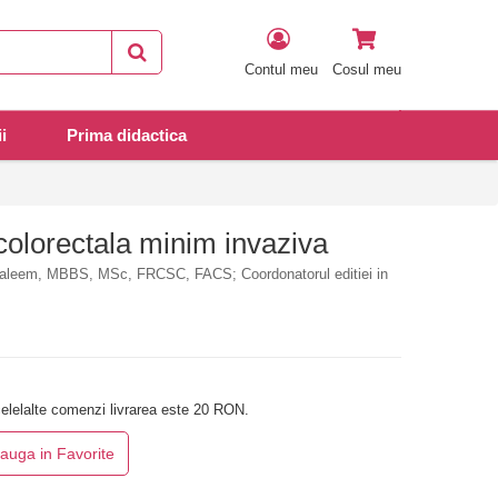
Contul meu
Cosul meu
i
Prima didactica
 colorectala minim invaziva
aleem, MBBS, MSc, FRCSC, FACS; Coordonatorul editiei in
elelalte comenzi livrarea este 20 RON.
auga in Favorite