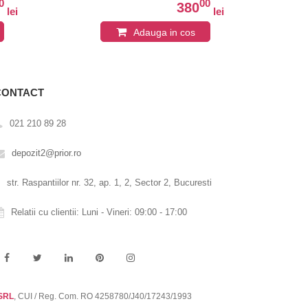
0
00
380
lei
lei
Adauga in cos
CONTACT
021 210 89 28
depozit2@prior.ro
str. Raspantiilor nr. 32, ap. 1, 2, Sector 2, Bucuresti
Relatii cu clientii: Luni - Vineri: 09:00 - 17:00
 SRL
, CUI / Reg. Com. RO 4258780/J40/17243/1993