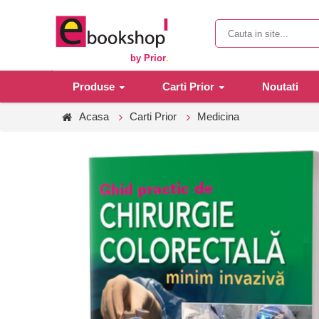
by Prior
.
Produse
Carti Prior
Noutati
Acasa
Carti Prior
Medicina