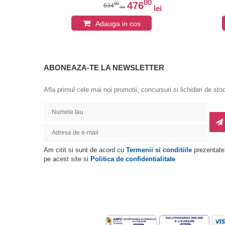
0
00
latina
476
00
634
lei
lei
lei
Adauga in cos
ABONEAZA-TE LA NEWSLETTER
Afla primul cele mai noi promotii, concursuri si lichidari de sto
Am citit si sunt de acord cu
Termenii si conditiile
prezentate
pe acest site si
Politica de confidentialitate