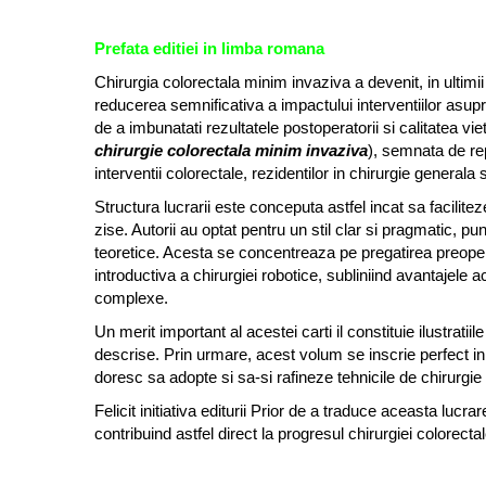
Prefata editiei in limba romana
Chirurgia colorectala minim invaziva a devenit, in ultim
reducerea semnificativa a impactului interventiilor asup
de a imbunatati rezultatele postoperatorii si calitatea vi
chirurgie colorectala minim invaziva
), semnata de rep
interventii colorectale, rezidentilor in chirurgie generala 
Structura lucrarii este conceputa astfel incat sa facilitez
zise. Autorii au optat pentru un stil clar si pragmatic, pu
teoretice. Acesta se concentreaza pe pregatirea preopera
introductiva a chirurgiei robotice, subliniind avantajele 
complexe.
Un merit important al acestei carti il constituie ilustratii
descrise. Prin urmare, acest volum se inscrie perfect in
doresc sa adopte si sa-si rafineze tehnicile de chirurgie
Felicit initiativa editurii Prior de a traduce aceasta luc
contribuind astfel direct la progresul chirurgiei colorect