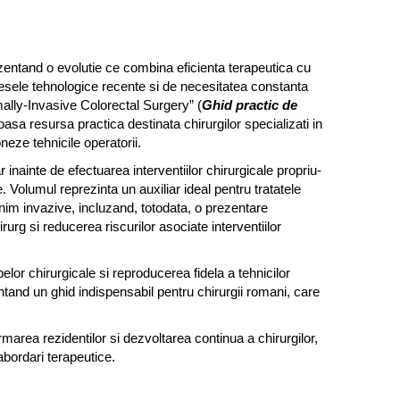
ezentand o evolutie ce combina eficienta terapeutica cu
gresele tehnologice recente si de necesitatea constanta
imally-Invasive Colorectal Surgery” (
Ghid practic de
asa resursa practica destinata chirurgilor specializati in
oneze tehnicile operatorii.
r inainte de efectuarea interventiilor chirurgicale propriu-
e. Volumul reprezinta un auxiliar ideal pentru tratatele
inim invazive, incluzand, totodata, o prezentare
rurg si reducerea riscurilor asociate interventiilor
apelor chirurgicale si reproducerea fidela a tehnicilor
ntand un ghid indispensabil pentru chirurgii romani, care
ormarea rezidentilor si dezvoltarea continua a chirurgilor,
abordari terapeutice.