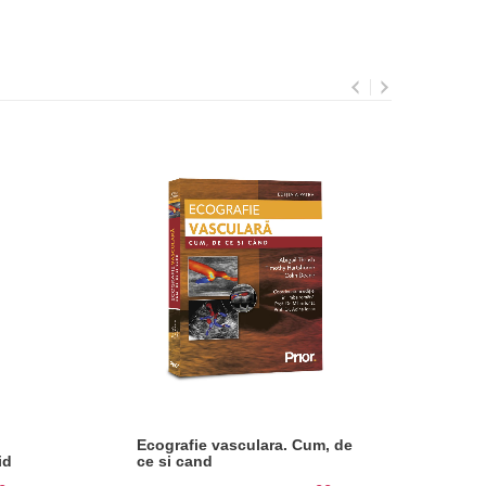
Ecografie vasculara. Cum, de
Zol
id
ce si cand
chi