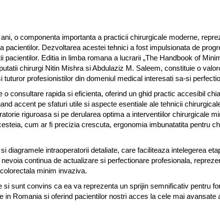
ii ani, o componenta importanta a practicii chirurgicale moderne, repr
ra pacientilor. Dezvoltarea acestei tehnici a fost impulsionata de pro
etii pacientilor. Editia in limba romana a lucrarii „The Handbook of Min
utatii chirurgi Nitin Mishra si Abdulaziz M. Saleem, constituie o valoro
si tuturor profesionistilor din domeniul medical interesati sa-si perfecti
e o consultare rapida si eficienta, oferind un ghid practic accesibil chia
nand accent pe sfaturi utile si aspecte esentiale ale tehnicii chirurgical
torie riguroasa si pe derularea optima a interventiilor chirurgicale m
acesteia, cum ar fi precizia crescuta, ergonomia imbunatatita pentru chi
le si diagramele intraoperatorii detaliate, care faciliteaza intelegerea et
 nevoia continua de actualizare si perfectionare profesionala, repreze
 colorectala minim invaziva.
rare si sunt convins ca ea va reprezenta un sprijin semnificativ pentru f
ale in Romania si oferind pacientilor nostri acces la cele mai avansate 