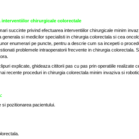
interventiilor chirurgicale colorectale
mari succinte privind efectuarea interventiilor chirurgicale minim invazi
rgia generala si medicilor specialisti in chirurgia colorectala si cea onco
unor enumerari pe puncte, pentru a descrie cum sa incepeti o procedura
 gestionati problemele intraoperatorii frecvente in chirurgia colorectala
tora.
oclipuri explicate, ghideaza cititorii pas cu pas prin operatiile realizate 
 mai recente proceduri in chirurgia colorectala minim invaziva si roboti
a:
e si pozitionarea pacientului.
olorectala.