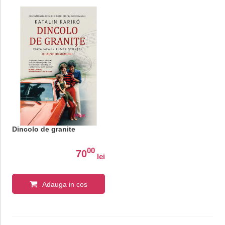
Dincolo de granite
00
70
lei
Adauga in cos