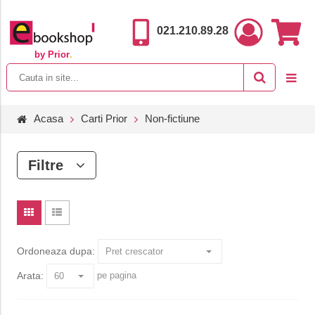
021.210.89.28
by Prior
.
Acasa
Carti Prior
Non-fictiune
Filtre
Ordoneaza dupa:
Arata:
pe pagina