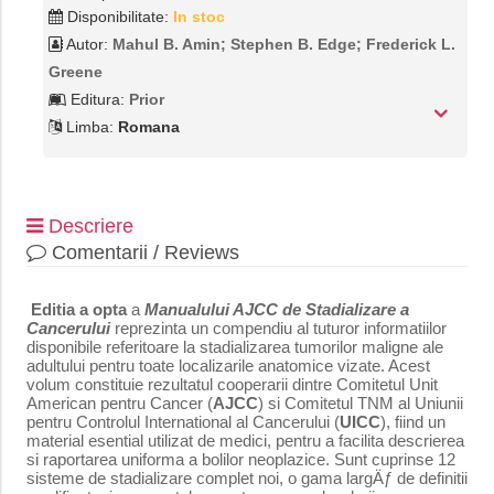
Disponibilitate:
In stoc
Autor:
Mahul B. Amin; Stephen B. Edge; Frederick L.
Greene
Editura:
Prior
Limba:
Romana
Descriere
Comentarii / Reviews
Editia a opta
a
Manualului AJCC de Stadializare a
Cancerului
reprezinta un compendiu al tuturor informatiilor
disponibile referitoare la stadializarea tumorilor maligne ale
adultului pentru toate localizarile anatomice vizate. Acest
volum constituie rezultatul cooperarii dintre Comitetul Unit
American pentru Cancer (
AJCC
) si Comitetul TNM al Uniunii
pentru Controlul International al Cancerului (
UICC
), fiind un
material esential utilizat de medici, pentru a facilita descrierea
si raportarea uniforma a bolilor neoplazice. Sunt cuprinse 12
sisteme de stadializare complet noi, o gama largÄƒ de definitii