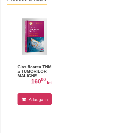
Clasificarea TNM
a TUMORILOR
MALIGNE
00
160
lei
Adauga in
cos