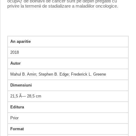
ocupÄƒ de bolnavii de cancer sunt pe deplin pregatiti cu
privire la termenii de stadializare a maladiilor oncologice.
An aparitie
2018
Autor
Mahul B. Amin; Stephen B. Edge; Frederick L. Greene
Dimensiuni
21,5 Ã— 28,5 cm
Editura
Prior
Format