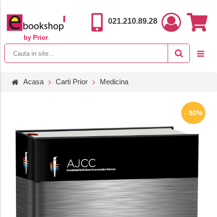
021.210.89.28
by Prior
.
Acasa
Carti Prior
Medicina
- 50%