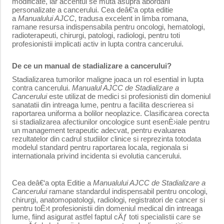
modificate, iar accentul se muta asupra abordarii
personalizate a cancerului. Cea deâ€‘a opta editie
a
Manualului AJCC
, tradusa excelent in limba romana,
ramane resursa indispensabila pentru oncologi, hematologi,
radioterapeuti, chirurgi, patologi, radiologi, pentru toti
profesionistii implicati activ in lupta contra cancerului.
De ce un manual de stadializare a cancerului?
Stadializarea tumorilor maligne joaca un rol esential in lupta
contra cancerului.
Manualul AJCC de Stadializare a
Cancerului
este utilizat de medici si profesionisti din domeniul
sanatatii din intreaga lume, pentru a facilita descrierea si
raportarea uniforma a bolilor neoplazice. Clasificarea corecta
si stadializarea afectiunilor oncologice sunt esenÈ›iale pentru
un management terapeutic adecvat, pentru evaluarea
rezultatelor din cadrul studiilor clinice si reprezinta totodata
modelul standard pentru raportarea locala, regionala si
internationala privind incidenta si evolutia cancerului.
Cea deâ€‘a opta Editie a
Manualului AJCC de Stadializare a
Cancerului
ramane standardul indispensabil pentru oncologi,
chirurgi, anatomopatologi, radiologi, registratori de cancer si
pentru toÈ›t profesionistii din domeniul medical din intreaga
lume, fiind asigurat astfel faptul cÄƒ toti specialistii care se