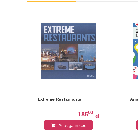
Extreme Restaurants
Ame
0
00
185
lei
lei
Adauga in cos