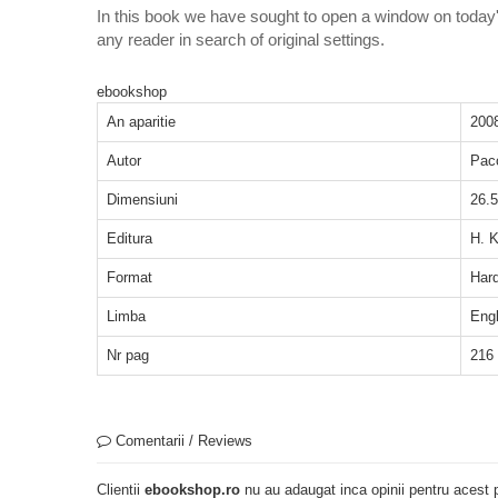
In this book we have sought to open a window on today's 
any reader in search of original settings.
ebookshop
An aparitie
200
Autor
Pac
Dimensiuni
26.5
Editura
H. K
Format
Har
Limba
Eng
Nr pag
216
Comentarii / Reviews
Clientii
ebookshop.ro
nu au adaugat inca opinii pentru acest p