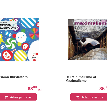
rican Illustrators
Del Minimalismo al
Maximalismo
00
0
63
85
lei
Adauga in cos
Adauga in cos