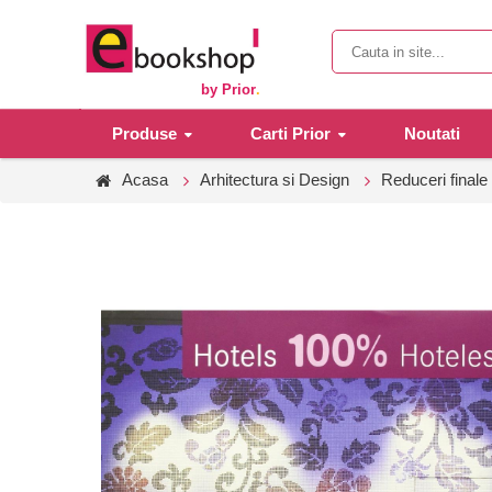
by Prior
.
Produse
Carti Prior
Noutati
Acasa
Arhitectura si Design
Reduceri finale 