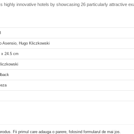
highly innovative hotels by showcasing 26 particularly attractive exam
8
o Asensio, Hugo Kliczkowski
 x 24.5 cm
liczkowski
dback
leza
rodus. Fii primul care adauga o parere, folosind formularul de mai jos.