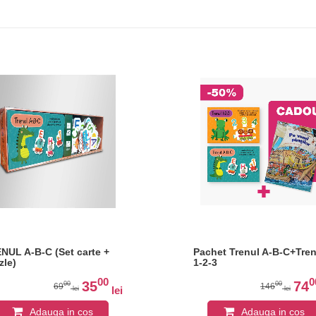
NUL A-B-C (Set carte +
Pachet Trenul A-B-C+Tren
zle)
1-2-3
00
0
35
74
00
00
69
146
lei
lei
lei
Adauga in cos
Adauga in cos