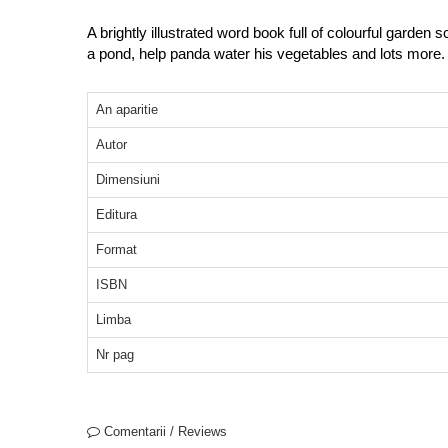
A brightly illustrated word book full of colourful garden
a pond, help panda water his vegetables and lots more.
An aparitie
Autor
Dimensiuni
Editura
Format
ISBN
Limba
Nr pag
Comentarii / Reviews