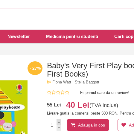
Newsletter
Medicina pentru studenti
Carti copi
Baby's Very First Play b
- 27%
First Books)
by
Fiona Watt , Stella Baggott
Fii primul care da un review!
40 Lei
55 Lei
(TVA inclus)
Livrare gratis la comenzi peste 500 RON. Pentru c
Adauga in cos
Ad