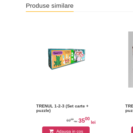
Produse similare
TRENUL 1-2-3 (Set carte +
TRE
puzzle)
puz
00
35
00
69
lei
lei
Adauga in cos