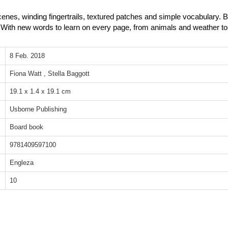
 scenes, winding fingertrails, textured patches and simple vocabulary.
 With new words to learn on every page, from animals and weather to 
8 Feb. 2018
Fiona Watt , Stella Baggott
19.1 x 1.4 x 19.1 cm
Usborne Publishing
Board book
9781409597100
Engleza
10