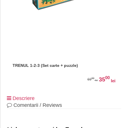
TRENUL 1-2-3 (Set carte + puzzle)
00
35
00
69
lei
lei
Descriere
Comentarii / Reviews