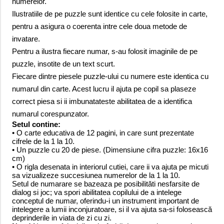
numerelor.
Ilustratiile de pe puzzle sunt identice cu cele folosite in carte,
pentru a asigura o coerenta intre cele doua metode de
invatare.
Pentru a ilustra fiecare numar, s-au folosit imaginile de pe
puzzle, insotite de un text scurt.
Fiecare dintre piesele puzzle-ului cu numere este identica cu
numarul din carte. Acest lucru il ajuta pe copil sa plaseze
correct piesa si ii imbunatateste abilitatea de a identifica
numarul corespunzator.
Setul contine:
• O carte educativa de 12 pagini, in care sunt prezentate
cifrele de la 1 la 10.
• Un puzzle cu 20 de piese.
(Dimensiune cifra puzzle: 16x16
cm)
• O rigla desenata in interiorul cutiei, care ii va ajuta pe micuti
sa vizualizeze succesiunea numerelor de la 1 la 10.
Setul de numarare se bazeaza pe posibilităti nesfarsite de
dialog si joc; va spori abilitatea copilului de a intelege
conceptul de numar, oferindu-i un instrument important de
intelegere a lumii inconjuratoare, si il va ajuta sa-si folosească
deprinderile in viata de zi cu zi.