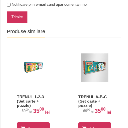
Notificare prin e-mail cand apar comentarii noi
Trimite
Produse similare
TRENUL 1-2-3
TRENUL A-B-C
(Set carte +
(Set carte +
puzzle)
puzzle)
00
00
35
35
00
00
69
69
lei
lei
lei
lei