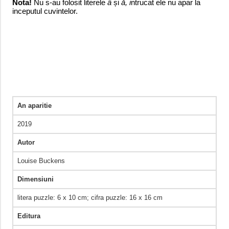
Nota!
Nu s-au folosit literele
â
și
ă, i
ntrucat ele nu apar la
inceputul cuvintelor.
An aparitie
2019
Autor
Louise Buckens
Dimensiuni
litera puzzle: 6 x 10 cm; cifra puzzle: 16 x 16 cm
Editura