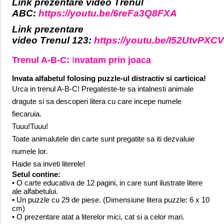
Link prezentare video Trenul
ABC:
https://youtu.be/6reFa3Q8FXA
Link prezentare
video Trenul 123:
https://youtu.be/I52UtvPXC
Trenul A-B-C:
I
nvatam prin joaca
Invata alfabetul folosing puzzle-ul distractiv si carticica!
Urca in trenul A-B-C! Pregateste-te sa intalnesti animale
dragute si sa descoperi litera cu care incepe numele
fiecaruia.
Tuuu!Tuuu!
Toate animalutele din carte sunt pregatite sa iti dezvaluie
numele lor.
Haide sa inveti literele!
Setul contine:
• O carte educativa de 12 pagini, in care sunt ilustrate litere
ale alfabetului.
• Un puzzle cu 29 de piese. (
Dimensiune litera puzzle: 6 x 10
cm)
• O prezentare atat a literelor mici, cat si a celor mari.