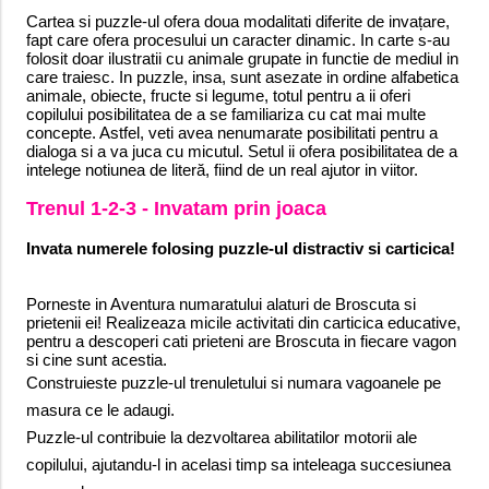
Cartea si puzzle-ul ofera doua modalitati diferite de invațare,
fapt care ofera procesului un caracter dinamic. In carte s-au
folosit doar ilustratii cu animale grupate in functie de mediul in
care traiesc. In puzzle, insa, sunt asezate in ordine alfabetica
animale, obiecte, fructe si legume, totul pentru a ii oferi
copilului posibilitatea de a se familiariza cu cat mai multe
concepte. Astfel, veti avea nenumarate posibilitati pentru a
dialoga si a va juca cu micutul. Setul ii ofera posibilitatea de a
intelege notiunea de literă, fiind de un real ajutor in viitor.
Trenul 1-2-3 - Invatam prin joaca
Invata numerele folosing puzzle-ul distractiv si carticica!
Porneste in Aventura numaratului alaturi de Broscuta si
prietenii ei! Realizeaza micile activitati din carticica educative,
pentru a descoperi cati prieteni are Broscuta in fiecare vagon
si cine sunt acestia.
Construieste puzzle-ul trenuletului si numara vagoanele pe
masura ce le adaugi.
Puzzle-ul contribuie la dezvoltarea abilitatilor motorii ale
copilului, ajutandu-l in acelasi timp sa inteleaga succesiunea