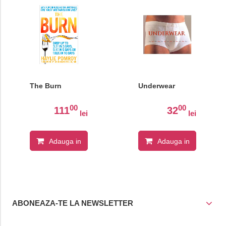
The Burn
Underwear
00
00
111
32
lei
lei
Adauga in
Adauga in
cos
cos
ABONEAZA-TE LA NEWSLETTER