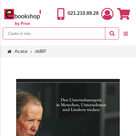
021.210.89.28
by Prior
.
Acasa
oldBF