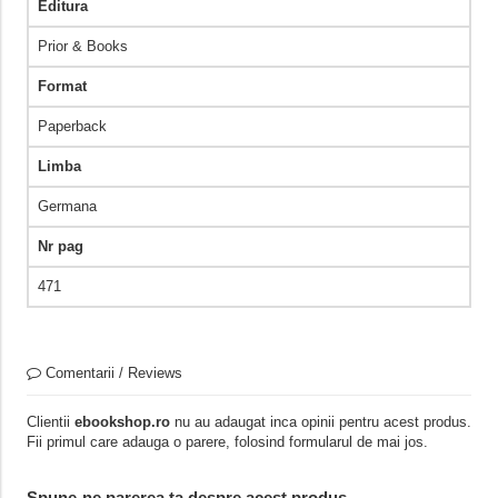
Editura
Prior & Books
Format
Paperback
Limba
Germana
Nr pag
471
Comentarii / Reviews
Clientii
ebookshop.ro
nu au adaugat inca opinii pentru acest produs.
Fii primul care adauga o parere, folosind formularul de mai jos.
Spune-ne parerea ta despre acest produs