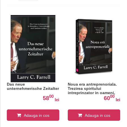
Das neue
Noua era antreprenoriala.
unternehmerische Zeitalter
Trezirea spiritului
intreprinzator in oameni,
00
00
companii si tari
58
60
lei
lei
Adauga in cos
Adauga in cos