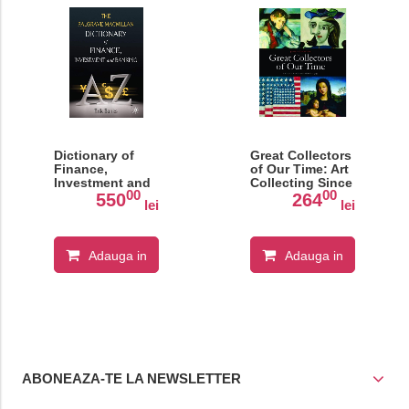
Dictionary of
Great Collectors
Finance,
of Our Time: Art
Investment and
Collecting Since
00
00
Banking
1945
550
264
lei
lei
Adauga in
Adauga in
cos
cos
ABONEAZA-TE LA NEWSLETTER