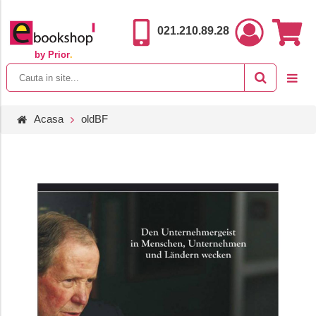
021.210.89.28
by Prior
.
Acasa
oldBF