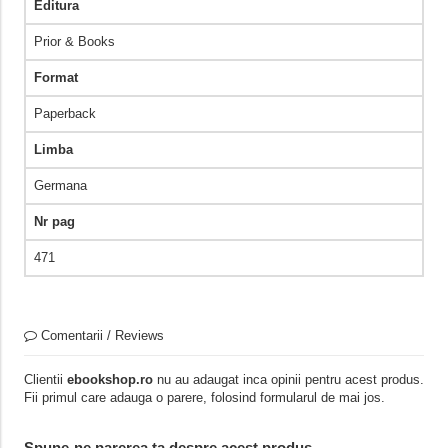
Editura
Prior & Books
Format
Paperback
Limba
Germana
Nr pag
471
Comentarii / Reviews
Clientii
ebookshop.ro
nu au adaugat inca opinii pentru acest produs.
Fii primul care adauga o parere, folosind formularul de mai jos.
Spune-ne parerea ta despre acest produs