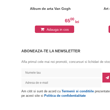
Album de arta Van Gogh
Art
0
00
65
lei
lei
Adauga in cos
ABONEAZA-TE LA NEWSLETTER
Afla primul cele mai noi promotii, concursuri si lichidari de sto
Am citit si sunt de acord cu
Termenii si conditiile
prezentate
pe acest site si
Politica de confidentialitate