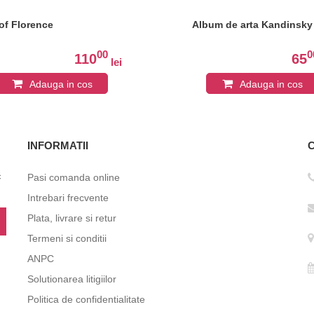
 of Florence
Album de arta Kandinsky
00
0
110
65
lei
Adauga in cos
Adauga in cos
INFORMATII
c
Pasi comanda online
Intrebari frecvente
Plata, livrare si retur
Termeni si conditii
ANPC
Solutionarea litigiilor
Politica de confidentialitate