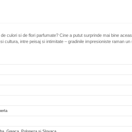
a de culori si de flori parfumate? Cine a putut surprinde mai bine aceas
si cultura, intre peisaj si intimitate – gradinile impresioniste raman 
erta
a, Greaca, Poloneza si Slovaca.