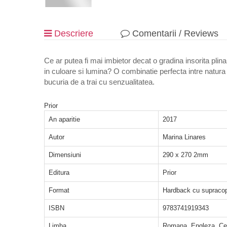
Descriere
Comentarii / Reviews
Ce ar putea fi mai imbietor decat o gradina insorita plin
in culoare si lumina? O combinatie perfecta intre natura 
bucuria de a trai cu senzualitatea.
Prior
An aparitie
2017
Autor
Marina Linares
Dimensiuni
290 x 270 2mm
Editura
Prior
Format
Hardback cu supracop
ISBN
9783741919343
Limba
Romana, Engleza, Ceh