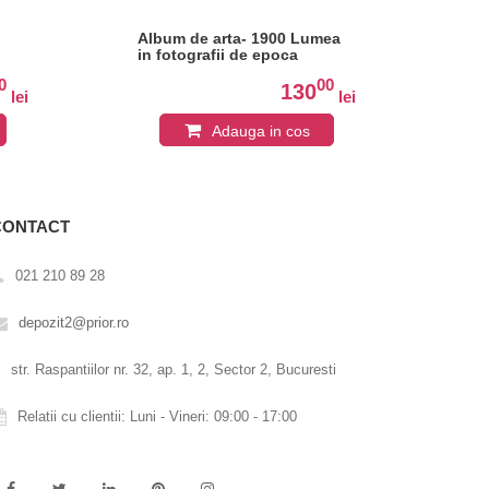
Album de arta- 1900 Lumea
Alb
in fotografii de epoca
Im
0
00
130
lei
lei
Adauga in cos
CONTACT
021 210 89 28
depozit2@prior.ro
str. Raspantiilor nr. 32, ap. 1, 2, Sector 2, Bucuresti
Relatii cu clientii: Luni - Vineri: 09:00 - 17:00