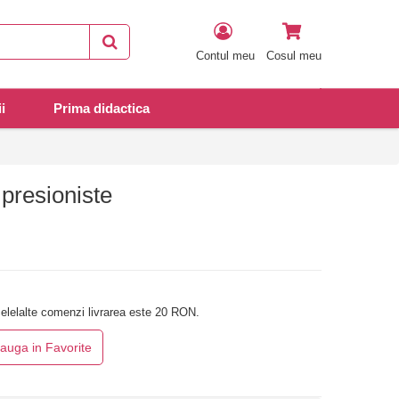
Contul meu
Cosul meu
i
Prima didactica
presioniste
elelalte comenzi livrarea este 20 RON.
auga in Favorite