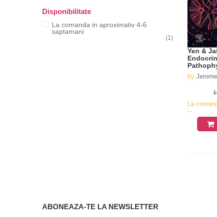
Disponibilitate
La comanda in aproximativ 4-6
saptamani
(1)
Yen & Ja
Endocrin
Pathophy
Clinical
by
Jerome 
1
La coman
in
aproximati
4-6
saptamani
ABONEAZA-TE LA NEWSLETTER