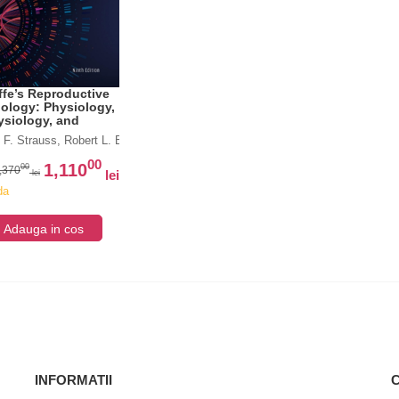
ffe’s Reproductive
ology: Physiology,
siology, and
 Management
F. Strauss, Robert L. Barbieri, Anuja Dokras, Carmen J Williams, S. Zev Wil
00
1,110
00
,370
lei
lei
da
v
Adauga in cos
INFORMATII